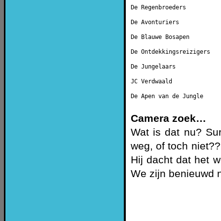
De Regenbroeders          
De Avonturiers            
De Blauwe Bosapen         
De Ontdekkingsreizigers   
De Jungelaars             
JC Verdwaald              
De Apen van de Jungle     
Camera zoek…
Wat is dat nu? Sur
weg, of toch niet?
Hij dacht dat het 
We zijn benieuwd n