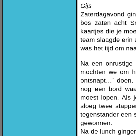
Gijs
Zaterdagavond gin
bos zaten acht S
kaartjes die je mo
team slaagde erin 
was het tijd om na
Na een onrustige
mochten we om hal
ontsnapt…` doen.
nog een bord waar
moest lopen. Als j
sloeg twee stappe
tegenstander een s
gewonnen.
Na de lunch ginge