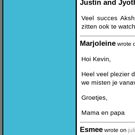
Justin and Jyo
Veel succes Aksh
zitten ook te watc
Marjoleine
wrote 
Hoi Kevin,
Heel veel plezier 
we misten je vanav
Groetjes,
Mama en papa
Esmee
wrote on
ju