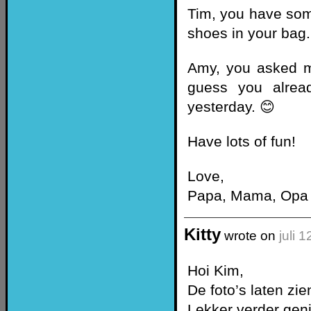
Tim, you have some
shoes in your bag.
Amy, you asked me
guess you alrea
yesterday. 😊
Have lots of fun!
Love,
Papa, Mama, Opa
Kitty
wrote on
juli 
Hoi Kim,
De foto’s laten zien
Lekker verder geni