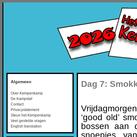
Dag 7: Smokk
Algemeen
Over Kempenkamp
De Kampstaf
Contact
Vrijdagmorgen
Privacystatement
‘good old’ sm
Steun het Kempenkamp
Veel gestelde vragen
bossen aan d
English translation
snoepjes va