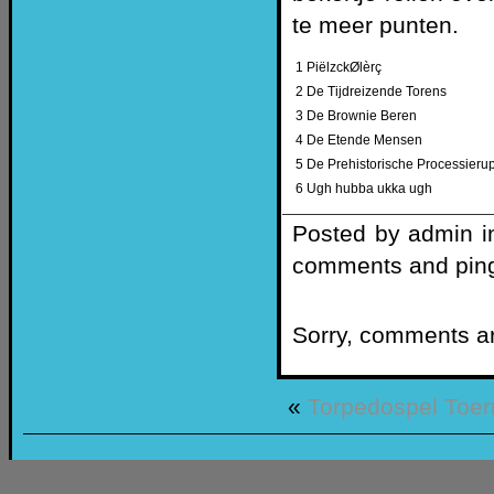
te meer punten.
1 PiëlzckØlèrç
2 De Tijdreizende Torens
3 De Brownie Beren
4 De Etende Mensen
5 De Prehistorische Processieru
6 Ugh hubba ukka ugh
Posted by admin 
comments and pings
Sorry, comments are
«
Torpedospel
Toer