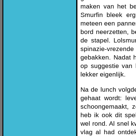
maken van het bes
Smurfin bleek er
meteen een pannen
bord neerzetten, 
de stapel. Lolsmur
spinazie-vreze
gebakken. Nadat h
op suggestie van 
lekker eigenlijk.
Na de lunch volgde 
gehaat wordt: lev
schoongemaakt, ze
heb ik ook dit sp
wel rond. Al snel 
vlag al had ontde