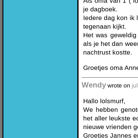
Als oma van 1 ( l
je dagboek.
Iedere dag kon ik 
tegenaan kijkt.
Het was geweldig e
als je het dan wee
nachtrust kostte.
Groetjes oma Ann
Wendy
wrote on
ju
Hallo lolsmurf,
We hebben genote
het aller leukste e
nieuwe vrienden 
Groetjes Jannes en