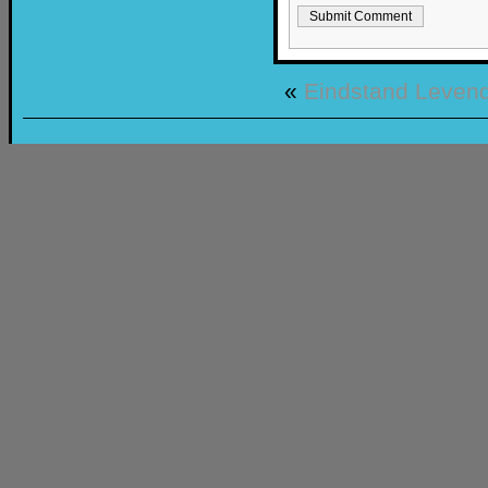
«
Eindstand
Levend