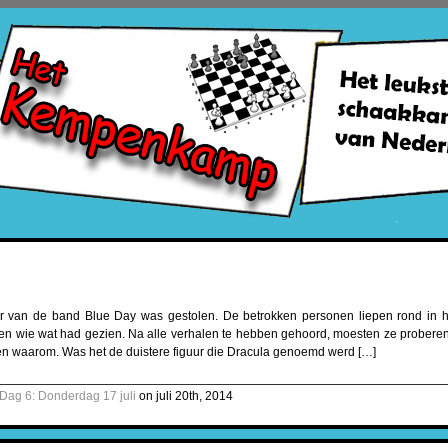
ur van de band Blue Day was gestolen. De betrokken personen liepen rond in h
den wie wat had gezien. Na alle verhalen te hebben gehoord, moesten ze proberen 
en waarom. Was het de duistere figuur die Dracula genoemd werd […]
Dag 6: Donderdag 17 juli
on juli 20th, 2014