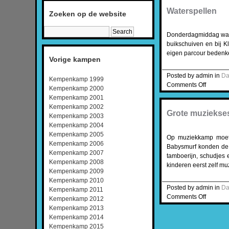
Waterspellen
Zoeken op de website
Donderdagmiddag was 
buikschuiven en bij K
eigen parcour bedenke
Vorige kampen
Posted by admin in
Da
Kempenkamp 1999
Comments Off
Kempenkamp 2000
Kempenkamp 2001
Kempenkamp 2002
Grote muziekse
Kempenkamp 2003
Kempenkamp 2004
Kempenkamp 2005
Op muziekkamp moet 
Kempenkamp 2006
Babysmurf konden de 
Kempenkamp 2007
tamboerijn, schudjes
Kempenkamp 2008
kinderen eerst zelf m
Kempenkamp 2009
Kempenkamp 2010
Posted by admin in
Da
Kempenkamp 2011
Comments Off
Kempenkamp 2012
Kempenkamp 2013
Kempenkamp 2014
Kempenkamp 2015