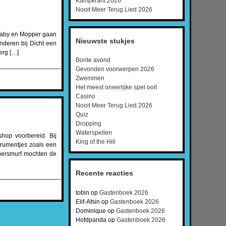
Kampkrant 2026
Nooit Meer Terug Lied 2026
 Baby en Mopper gaan
Nieuwste stukjes
nderen bij Dicht een
erg […]
Bonte avond
Gevonden voorwerpen 2026
Zwemmen
Het meest oneerlijke spel ooit
Casino
Nooit Meer Terug Lied 2026
Quiz
Dropping
Waterspellen
hop voorbereid. Bij
King of the Hill
rumentjes zoals een
persmurf mochten de
Recente reacties
tobin
op
Gastenboek 2026
Elif-Afsin
op
Gastenboek 2026
Dominique
op
Gastenboek 2026
Hofdpanda
op
Gastenboek 2026