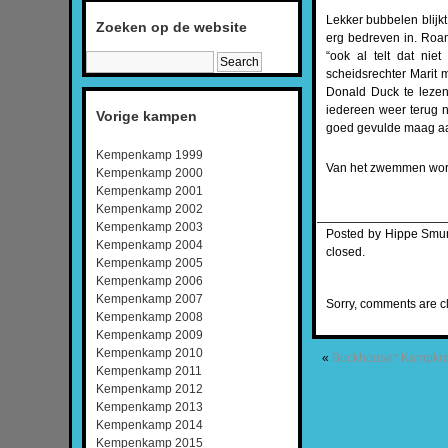
Lekker bubbelen blijkt
Zoeken op de website
erg bedreven in. Roa
“ook al telt dat nie
scheidsrechter Marit 
Donald Duck te lezen
iedereen weer terug n
Vorige kampen
goed gevulde maag aa
Kempenkamp 1999
Van het zwemmen word
Kempenkamp 2000
Kempenkamp 2001
Kempenkamp 2002
Kempenkamp 2003
Posted by Hippe Smur
Kempenkamp 2004
closed.
Kempenkamp 2005
Kempenkamp 2006
Kempenkamp 2007
Sorry, comments are cl
Kempenkamp 2008
Kempenkamp 2009
Kempenkamp 2010
«
Buckhouse*
Kampkr
Kempenkamp 2011
Kempenkamp 2012
Kempenkamp 2013
Kempenkamp 2014
Kempenkamp 2015