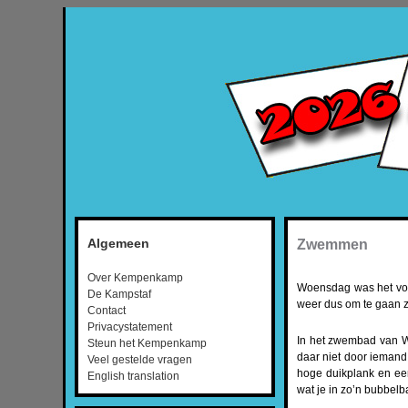
Algemeen
Zwemmen
Over Kempenkamp
Woensdag was het voor
De Kampstaf
weer dus om te gaan z
Contact
Privacystatement
In het zwembad van W
Steun het Kempenkamp
daar niet door iemand
Veel gestelde vragen
hoge duikplank en een
English translation
wat je in zo’n bubbel