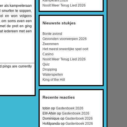
Kampkrant 2026
Nooit Meer Terug Lied 2026
hier als kampveteraan
l smurfen te soppen,
ngel en won volgens
ijn om soms even een
Nieuwste stukjes
met de pret en ging
dat iedereen met een
Bonte avond
Gevonden voorwerpen 2026
Zwemmen
Het meest oneerlijke spel ooit
Casino
Nooit Meer Terug Lied 2026
Quiz
 pings are currently
Dropping
Waterspellen
King of the Hill
Recente reacties
tobin
op
Gastenboek 2026
Elif-Afsin
op
Gastenboek 2026
Dominique
op
Gastenboek 2026
Hofdpanda
op
Gastenboek 2026