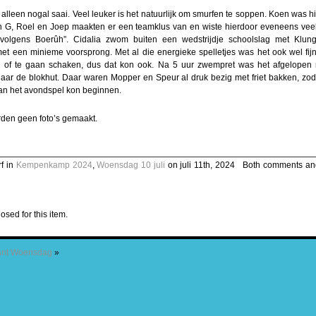
 alleen nogal saai. Veel leuker is het natuurlijk om smurfen te soppen. Koen was 
n G, Roel en Joep maakten er een teamklus van en wiste hierdoor eveneens vee
t volgens Boerûh”. Cidalia zwom buiten een wedstrijdje schoolslag met Klu
met een minieme voorsprong. Met al die energieke spelletjes was het ook wel f
 of te gaan schaken, dus dat kon ook. Na 5 uur zwempret was het afgelopen 
aar de blokhut. Daar waren Mopper en Speur al druk bezig met friet bakken, zo
n het avondspel kon beginnen.
en geen foto’s gemaakt.
f in
Kempenkamp 2024
,
Woensdag 10 juli
on juli 11th, 2024 ‌ Both comments and
osed for this item.
ant Woensdag
»